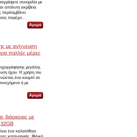
ταγράψετε συνομιλία με
αι απόλυτη ακρίβεια.
ς περιλαμβάνει
ας παρέχει...
ης με ανίχνευση
 για πολλές μέρες
 ηχογράφησης μεγάλης
ευση ήχου. Η χρήση του
ινώντας ένα κουμπί σε
 συνεχόμενα ή με
ς διάρκειας με
 32GB
ίναι ένα καλαίσθητο
ειας καταγραφής. Φιλικό