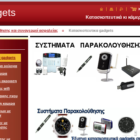
ets
Κατασκοπευτικά κι κάμ
ησης και συναγερμοί ασφαλείας
Κατασκοπευτικα gadgets
 gadgets
ια ρολογια
μερα
η ακροαση
ς wifi
ραφης ηχου
φη καμερα
ιων με
r
ες με
ησης
σης με