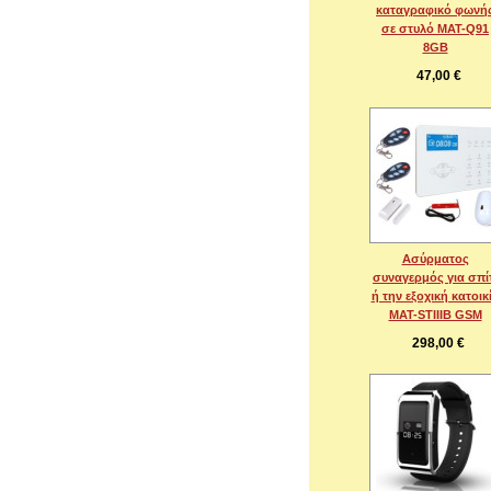
καταγραφικό φωνή
σε στυλό MAT-Q91
8GB
47,00 €
Ασύρματος
συναγερμός για σπί
ή την εξοχική κατοικ
MAT-STIIIB GSM
298,00 €