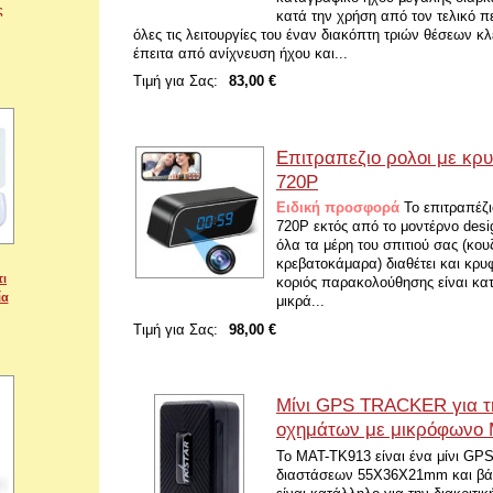
ς
κατά την χρήση από τον τελικό πε
όλες τις λειτουργίες του έναν διακόπτη τριών θέσεων κ
έπειτα από ανίχνευση ήχου και...
Τιμή για Σας:
83,00 €
Επιτραπεζιο ρολοι με κρ
720P
Ειδική προσφορά
Το επιτραπέζι
720P εκτός από το μοντέρνο desig
όλα τα μέρη του σπιτιού σας (κου
κρεβατοκάμαρα) διαθέτει και κρ
τι
κοριός παρακολούθησης είναι κατ
ία
μικρά...
Τιμή για Σας:
98,00 €
Μίνι GPS TRACKER για τ
οχημάτων με μικρόφωνο
Το MAT-TK913 είναι ένα μίνι G
διαστάσεων 55Χ36Χ21mm και βάρ