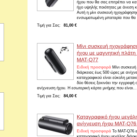
ήχου που θα σας επιτρέπει να κα
ήχο υψηλής ποιότητας με άνεση κ
Αυτή η μίνι συσκευή ηχογράφηση
ενσωματωμένη μπαταρία που θα σ
Τιμή για Σας:
81,00 €
Μίνι συσκευή ηχογράφησ
ήχου με μαγνητική πλάτη
MAT-Q77
Ειδική προσφορά
Μίνι συσκευή
διάρκειας έως 500 ώρες με ανίχν
καταγραφικού είναι εύκολη μετακ
δύο θέσεις ξεκινάει την εγγραφή
ανίχνευση ήχου. Η εσωτερική κάρτα μνήμης που είναι...
Τιμή για Σας:
84,00 €
Καταγραφικό ήχου μεγάλη
ανίχνευση ήχου MAT-Q76
Ειδική προσφορά
Το MAT-Q76 ε
καταγραφικό ήχου μεγάλης διάρκ