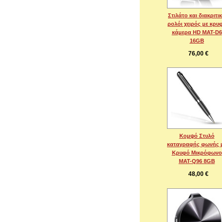
Στιλάτο και διακριτι
ρολόι χειρός με κρυ
κάμερα HD MAT-D6
16GB
76,00 €
Κομψό Στυλό
καταγραφής φωνής 
Κρυφό Μικρόφωνο
MAT-Q96 8GB
48,00 €