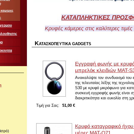
υ
 καμερες
ΚΑΤΑΠΛΗΚΤΙΚΕΣ ΠΡΟΣ
ς
αγερμου
Κρυφές κάμερες στις καλύτερες τιμέ
ολουθησης
Κ
ορ
ΑΤΑΣΚΟΠΕΥΤΙΚΑ GADGETS
οκινητα
Εγγραφή φωνής με κρυφό
μπρελόκ κλειδιών MAT-S
Ανακαλύψτε τον συνδυασμό του ε
της τελευταίας λέξης της τεχνολ
m
S30 με κρυφό μικρόφωνο για κα
συσκευή εγγραφής φωνής είναι σ
διακριτικότητα και ευκολία στη χρ
Τιμή για Σας:
51,00 €
Κρυφό καταγραφικό ήχου
Μετρό)
μέρες MAT-Q71