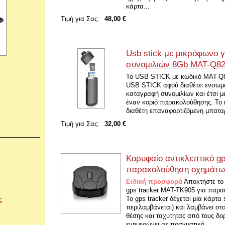
κάρτα...
Τιμή για Σας:
48,00 €
Usb stick με μικρόφωνο 
συνομιλιών 8Gb MAT-Q8
Το USB STICK με κωδικό MAT-Q8
USB STICK αφού διαθέτει ενσωμ
καταγραφή συνομιλίων και έτσι μ
έναν κοριό παρακολούθησης. Το 
διαθέτη επαναφορτιζόμενη μπαταρί
Τιμή για Σας:
32,00 €
Κορυφαίο αντικλεπτικό gp
παρακολούθηση οχημάτω
Ειδική προσφορά
Αποκτήστε το 
gps tracker MAT-TK905 για παρ
Το gps tracker δέχεται μία κάρτα 
ς
περιλαμβάνεται) και λαμβάνει στ
θέσης και ταχύτητας από τους δο
ενημερώνει σε πραγματικό...