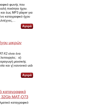
αφικό φωνής που
καλή ποιότητα ήχου.
 και έως MP3 player για
μένο καταγραφικό ήχου
ιτέχνες,...
ήχου μικρών
T-X2 είναι ένα
λειτουργίες : α)
παραγωγή μουσικής
ία και γ) κανονικό usb
ό καταγραφικό
ς 32Gb MAT-Q73
λματικό καταγραφικό