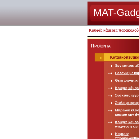
MAT-Gadg
Κρυφές κάμερες παρακολούθ
Π
ΡΟΪΟΝΤΑ
Κατασκοπευτικα
Spy επιτραπεζ
Ρολογια με κα
Gsm φωνητικ
Κρυφές κάμερε
Συσκευες εγγ
Στυλο με κρυ
Μπρελοκ κλειδ
καμερα spy dv
Κρυφες καμερ
ανιχνευση κιν
Καμερες
παρακολουθη