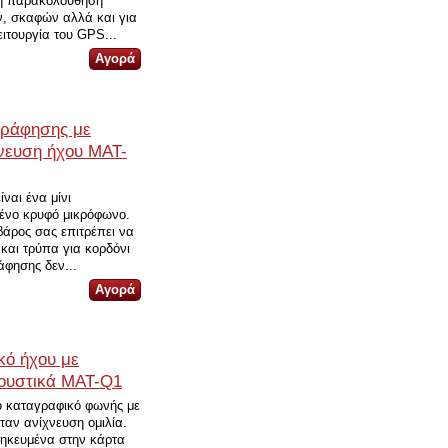
ική παρακολούθηση
, σκαφών αλλά και για
ειτουργία του GPS...
γράφησης με
χνευση ήχου MAT-
ναι ένα μίνι
ένο κρυφό μικρόφωνο.
βάρος σας επιτρέπει να
 και τρύπα για κορδόνι
άφησης δεν...
κό ήχου με
κουστικά MAT-Q1
 καταγραφικό φωνής με
αν ανίχνευση ομιλία.
θηκευμένα στην κάρτα