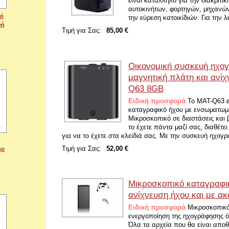
είναι κατάλληλο για την διακριτ
αυτοκινήτων, φορτηγών, μηχανών
κό
την εύρεση κατοικίδιών. Για την λ
φή
Τιμή για Σας:
85,00 €
Οικονομική συσκευή ηχο
μαγνητική πλάτη και ανί
Q63 8GB
Ειδική προσφορά
Το MAT-Q63 εί
καταγραφικό ήχου με ενσωματωμ
Μικροσκοπικό σε διαστάσεις και 
το έχετε πάντα μαζί σας, διαθέτει
για να το έχετε στα κλειδιά σας. Με την συσκευή ηχογρ
Τιμή για Σας:
52,00 €
με
Μικροσκοπικό καταγραφι
ανίχνευση ήχου και με α
Ειδική προσφορά
Μικροσκοπικό
ενεργοποίηση της ηχογράφησης ότ
Όλα τα αρχεία που θα είναι απο