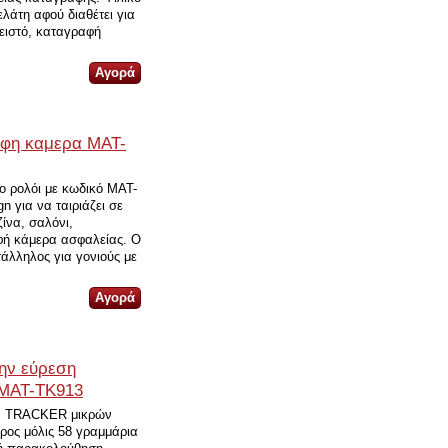
λάτη αφού διαθέτει για
λειστό, καταγραφή
υφη καμερα MAT-
ο ρολόι με κωδικό MAT-
n για να ταιριάζει σε
ζίνα, σαλόνι,
υφή κάμερα ασφαλείας. Ο
άλληλος για γονιούς με
ην εύρεση
 MAT-TK913
PS TRACKER μικρών
ος μόλις 58 γραμμάρια