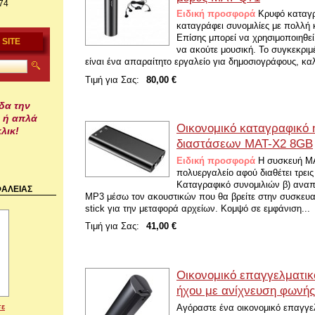
74
Ειδική προσφορά
Κρυφό καταγρ
καταγράφει συνομιλίες με πολλή 
Επίσης μπορεί να χρησιμοποιηθεί
 SITE
να ακούτε μουσική. Το συγκεκρι
είναι ένα απαραίτητο εργαλείο για δημοσιογράφους, καλλ
Τιμή για Σας:
80,00 €
δα την
 ή απλά
Οικονομικό καταγραφικό 
λικ!
διαστάσεων MAT-X2 8GB
Ειδική προσφορά
Η συσκευή MA
πολυεργαλείο αφού διαθέτει τρεις 
Καταγραφικό συνομιλιών β) ανα
ΑΛΕΙΑΣ
MP3 μέσω τον ακουστικών που θα βρείτε στην συσκευασ
stick για την μεταφορά αρχείων. Κομψό σε εμφάνιση...
Τιμή για Σας:
41,00 €
Οικονομικό επαγγελματικ
ήχου με ανίχνευση φωνή
Αγόραστε ένα οικονομικό επαγγε
σε