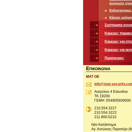
ανιχνευτη ηχο
Ενδοσκοπικες
Κάρτες μνήμη
Συστηματα συν
Καμερες παρακ
Καμερες για σπ
Καμερες για αυτ
Προσφορες
Ε
ΠΙΚΟΙΝΩΝΙΑ
ΜΑΤ ΟΕ
info@mat
-securit
y.co
Αισχύλου 4 Ελευσίνα
ΤΚ 19200
ΓΕΜΗ: 054905609000
210.554.3227
210.554.3222
211.800.0210
Νέο Κατάστημα
Αγ. Αντώνιος Περιστέρι (