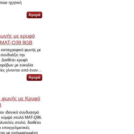
ποια ηχητική
φωνής με κρυφό
r MAT-Q39 8GB
 καταγραφικό φωνής με
 συνδυάζει την
. Διαθέτει κρυφό
θορύβων με ευκολία
ίες γίνονται από έναν...
 φωνής με Κρυφό
B
ον ιδανικό συνδυασμό
το κομψό στυλό MAT-Q96.
λυτελές στυλό, διαθέτει
ι επαγγελματικές
ήχου με ενσωματωμένη