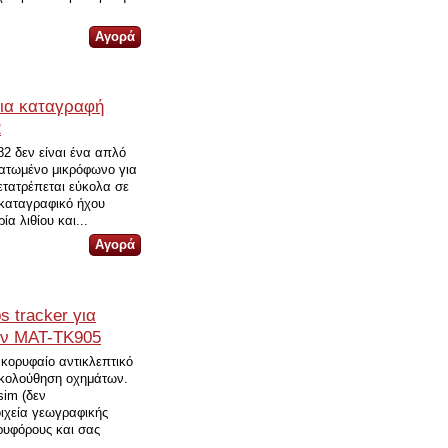
για καταγραφή
2
2 δεν είναι ένα απλό
ατωμένο μικρόφωνο για
ετατρέπεται εύκολα σε
καταγραφικό ήχου
α λιθίου και...
s tracker για
ν MAT-TK905
κορυφαίο αντικλεπτικό
ακολούθηση οχημάτων.
sim (δεν
οιχεία γεωγραφικής
ρυφόρους και σας