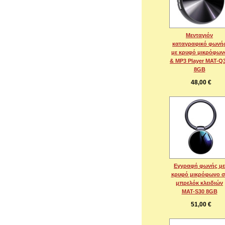
Μενταγιόν
καταγραφικό φωνή
με κρυφό μικρόφων
& MP3 Player MAT-Q
8GB
48,00 €
Εγγραφή φωνής με
κρυφό μικρόφωνο σ
μπρελόκ κλειδιών
MAT-S30 8GB
51,00 €