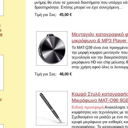
μνήμης θα είναι τα χρονικά διαστήματα που υπάρχει κά
δραστηριότητα. Επίσης μπορεί να έχει συνεχόμενη...
Τιμή για Σας:
45,00 €
ς
ο
Μενταγιόν καταγραφικό 
39
μικρόφωνο & MP3 Playe
Το MAT-Q39 είναι ένα προηγμένο
την μορφή κομψού μενταγιόν που
τεχνολογία και την διακριτικότητα
μικρόφωνο HD και chip μείωσης 
στην χρήση αφού όλες οι λειτουργ
Τιμή για Σας:
48,00 €
Κομψό Στυλό καταγραφής
ε
Μικρόφωνο MAT-Q96 8G
Ειδική προσφορά
Ανακαλύψτε τ
κομψότητας και τεχνολογίας με 
Σχεδιασμένο να μοιάζει με ένα πο
κρυφό μικρόφωνο για καθαρές κα
ηχογραφήσεις. Το καταγραφικό 