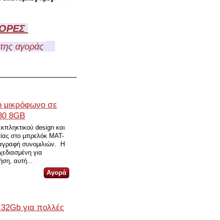
ΦΟΡΕΣ
ς της αγοράς
 μικρόφωνο σε
30 8GB
κπληκτικού design και
ογίας στο μπρελόκ MAT-
ταγραφή συνομιλιών. Η
χεδιασμένη για
ήση, αυτή...
 32Gb για πολλές