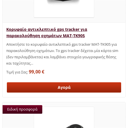
Κορυφαίο αντικλεπτικό gps tracker για
παρακολούθηση οχημάτων MAT-TK905
Αποκτήστε το κορυφαίο αντικλεπτικό gps tracker MAT-TK905 για
παρακολούθηση οχημάτων. Το gps tracker δέχεται μία κάρτα sim
(δεν περιλαμβάνεται) και λαμβάνει στοιχεία γεωγραφικής θέσης
και ταχύτητας...
99,00 €
Τιμή για Σας:
Ειδική προσφορά