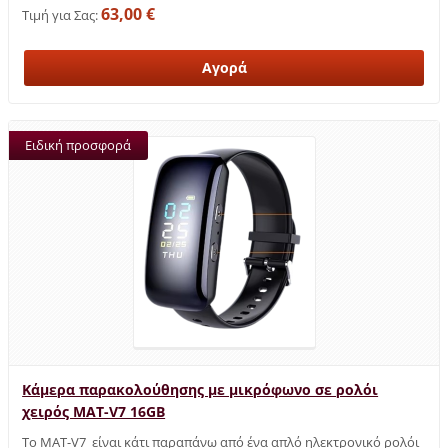
63,00 €
Τιμή για Σας:
Ειδική προσφορά
Κάμερα παρακολούθησης με μικρόφωνο σε ρολόι
χειρός MAT-V7 16GB
Το MAT-V7 είναι κάτι παραπάνω από ένα απλό ηλεκτρονικό ρολόι