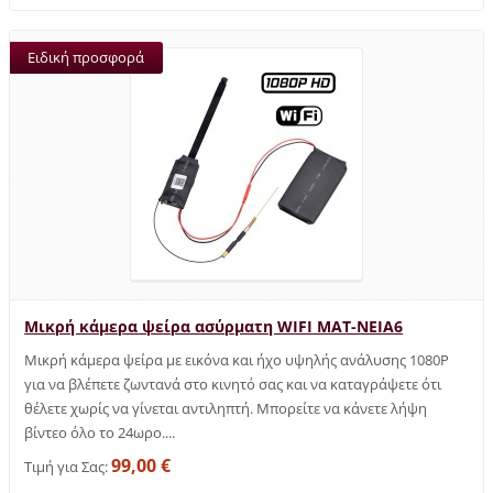
Ειδική προσφορά
Μικρή κάμερα ψείρα ασύρματη WIFI MAT-NEIA6
Μικρή κάμερα ψείρα με εικόνα και ήχο υψηλής ανάλυσης 1080P
για να βλέπετε ζωντανά στο κινητό σας και να καταγράψετε ότι
θέλετε χωρίς να γίνεται αντιληπτή. Μπορείτε να κάνετε λήψη
βίντεο όλο το 24ωρο....
99,00 €
Τιμή για Σας: