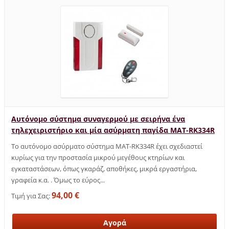
Αυτόνομο σύστημα συναγερμού με σειρήνα ένα
τηλεχειριστήριο και μία ασύρματη παγίδα MAT-RK334R
Το αυτόνομο ασύρματο σύστημα MAT-RK334R έχει σχεδιαστεί
κυρίως για την προστασία μικρού μεγέθους κτηρίων και
εγκαταστάσεων, όπως γκαράζ, αποθήκες, μικρά εργαστήρια,
γραφεία κ.α. . Όμως το εύρος...
94,00 €
Τιμή για Σας: