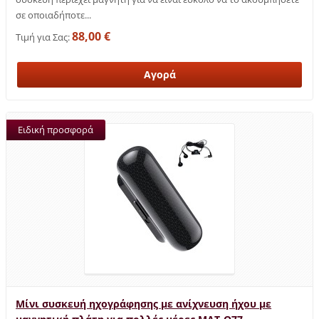
σε οποιαδήποτε...
88,00 €
Τιμή για Σας:
Ειδική προσφορά
Μίνι συσκευή ηχογράφησης με ανίχνευση ήχου με