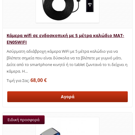
Κάμερα wifi σε ενδοσκοπική με 5 μέτρα καλώδιο MAT-
EN05WIFI
Ασύρματη αδιάβροχη κάμερα WiFi με 5 μέτρα καλώδιο για να
βλέπετε σημεία που είναι δύσκολα να τα βλέπετε με γυμνό μάτι.
Δείτε από το smartphone κινητό ή το tablet ζωντανά το τι δείχνει η
κάμερα. Η...
68,00 €
Τιμή για Σας:
Ειδική προσφορά