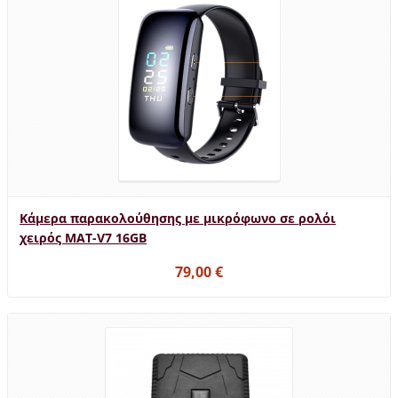
Κάμερα παρακολούθησης με μικρόφωνο σε ρολόι
χειρός MAT-V7 16GB
79,00 €