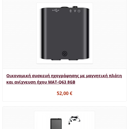
Οικονομική συσκευή ηχογράφησης με μαγνητική πλάτη
και ανίχνευση ήχου MAT-Q63 8GB
52,00 €