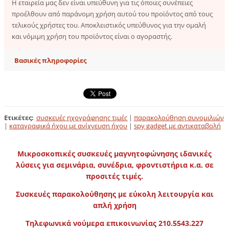
Η εταιρεία μας δεν είναι υπεύθυνη για τις όποιες συνέπειες
προέλθουν από παράνομη χρήση αυτού του προϊόντος από τους
τελικούς χρήστες του. Αποκλειστικός υπεύθυνος για την ομαλή
και νόμιμη χρήση του προϊόντος είναι ο αγοραστής.
Βασικές πληροφορίες
Ετικέτες
:
συσκευές ηχογράφησης τιμές
|
παρακολούθηση συνομιλιών
|
καταγραφικά ήχου με ανίχνευση ήχου
|
spy gadget με αντικαταβολή
Μικροσκοπικές συσκευές μαγνητοφώνησης ιδανικές
λύσεις για σεμινάρια, συνέδρια, φροντιστήρια κ.α. σε
προσιτές τιμές.
Συσκευές παρακολούθησης με εύκολη λειτουργία και
απλή χρήση
Τηλεφωνικά νούμερα επικοινωνίας 210.5543.227