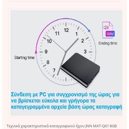
Τεχνικά χαρακτηριστικά καταγραφικού ήχου JNN MAT-Q61 8GB