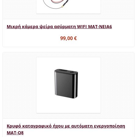
Μικρή κάμερα ψείρα ασύρματη WIFI MAT-NEIA6
99,00 €
Κρυφό καταγραφικό ήχου με αυτόματη ενεργοποίηση
MAT-Q8