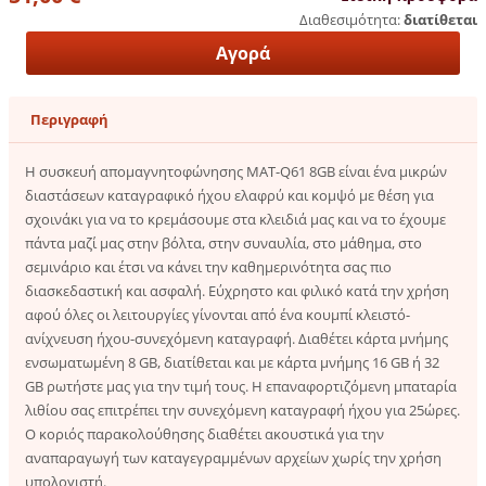
Διαθεσιμότητα:
διατίθεται
Περιγραφή
Η συσκευή απομαγνητοφώνησης MAT-Q61 8GB είναι ένα μικρών
διαστάσεων καταγραφικό ήχου ελαφρύ και κομψό με θέση για
σχοινάκι για να το κρεμάσουμε στα κλειδιά μας και να το έχουμε
πάντα μαζί μας στην βόλτα, στην συναυλία, στο μάθημα, στο
σεμινάριο και έτσι να κάνει την καθημερινότητα σας πιο
διασκεδαστική και ασφαλή. Εύχρηστο και φιλικό κατά την χρήση
αφού όλες οι λειτουργίες γίνονται από ένα κουμπί κλειστό-
ανίχνευση ήχου-συνεχόμενη καταγραφή. Διαθέτει κάρτα μνήμης
ενσωματωμένη 8 GB, διατίθεται και με κάρτα μνήμης 16 GB ή 32
GB ρωτήστε μας για την τιμή τους. Η επαναφορτιζόμενη μπαταρία
λιθίου σας επιτρέπει την συνεχόμενη καταγραφή ήχου για 25ώρες.
Ο κοριός παρακολούθησης διαθέτει ακουστικά για την
αναπαραγωγή των καταγεγραμμένων αρχείων χωρίς την χρήση
υπολογιστή.