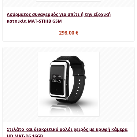
Ασύρματος συναγερμός για σπίτι ή την εξοχική
κατοικία MAT-STIIIB GSM
298,00 €
Στιλάτο και διακριτικό ρολόι χειρός με κρυφή κάμερα
HD MAT-D6 16GB