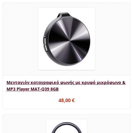
Μενταγιόν καταγραφικό φωνής με κρυφό μικρόφωνο &
MP3 Player MAT-Q39 8GB
48,00 €