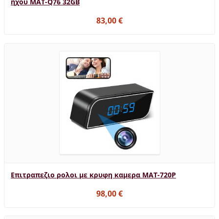
ήχου MAT-Q76 32GB
83,00 €
Επιτραπεζιο ρολοι με κρυφη καμερα MAT-720P
98,00 €