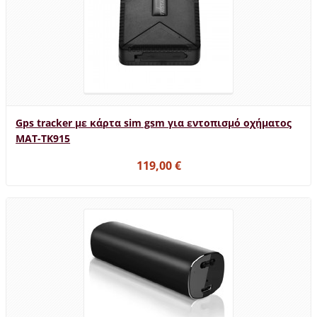
Gps tracker με κάρτα sim gsm για εντοπισμό οχήματος
MAT-TK915
119,00 €