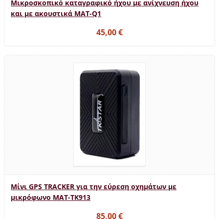
Μικροσκοπικό καταγραφικό ήχου με ανίχνευση ήχου
και με ακουστικά MAT-Q1
45,00 €
Μίνι GPS TRACKER για την εύρεση οχημάτων με
μικρόφωνο MAT-TK913
85,00 €