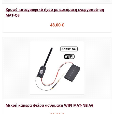
Κρυφό καταγραφικό ήχου με αυτόματη ενεργοποίηση
MAT-Q8
48,00 €
Μικρή κάμερα ψείρα ασύρματη WIFI MAT-NEIA6