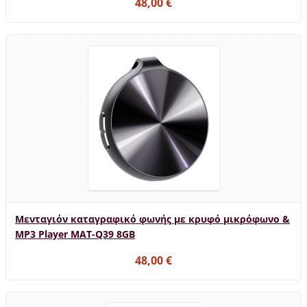
48,00 €
Μενταγιόν καταγραφικό φωνής με κρυφό μικρόφωνο &
MP3 Player MAT-Q39 8GB
48,00 €