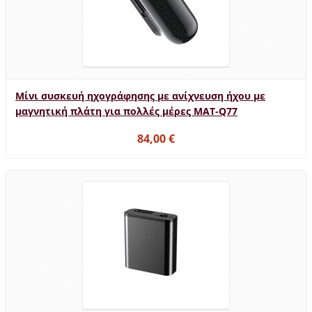
Μίνι συσκευή ηχογράφησης με ανίχνευση ήχου με
μαγνητική πλάτη για πολλές μέρες MAT-Q77
84,00 €