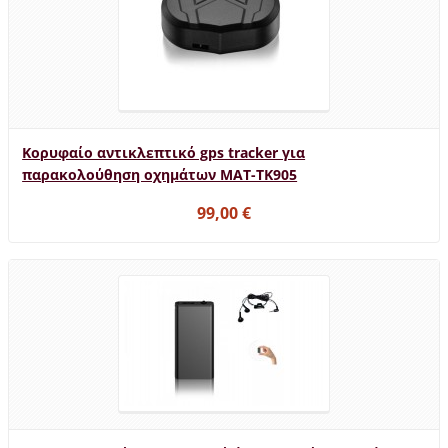
Κορυφαίο αντικλεπτικό gps tracker για
παρακολούθηση οχημάτων MAT-TK905
99,00 €