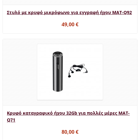
Στυλό με κρυφό μικρόφωνο για εγγραφή ήχου MAT-Q92
49,00 €
Κρυφό καταγραφικό ήχου 32Gb για πολλές μέρες MAT-
Q71
80,00 €