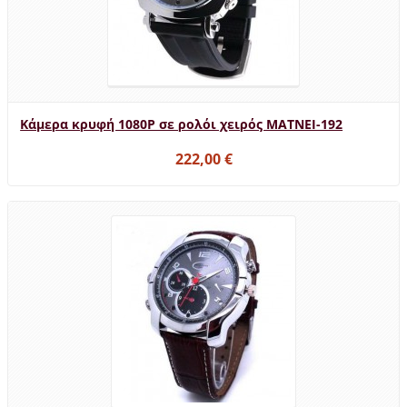
Κάμερα κρυφή 1080P σε ρολόι χειρός MATNEI-192
222,00 €