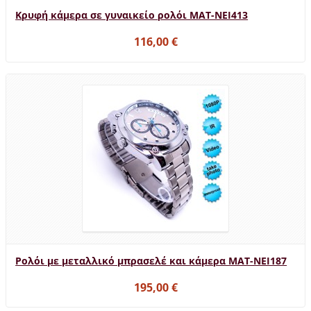
Κρυφή κάμερα σε γυναικείο ρολόι MAT-NEI413
116,00 €
Ρολόι με μεταλλικό μπρασελέ και κάμερα MAT-NEI187
195,00 €