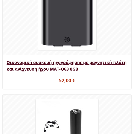
Οικονομική συσκευή ηχογράφησης με μαγνητική πλάτη
και ανίχνευση ήχου MAT-Q63 8GB
52,00 €