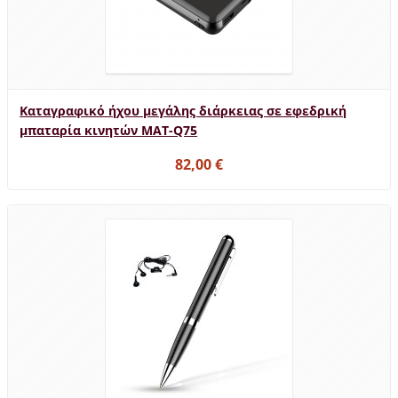
Καταγραφικό ήχου μεγάλης διάρκειας σε εφεδρική
μπαταρία κινητών MAT-Q75
82,00 €