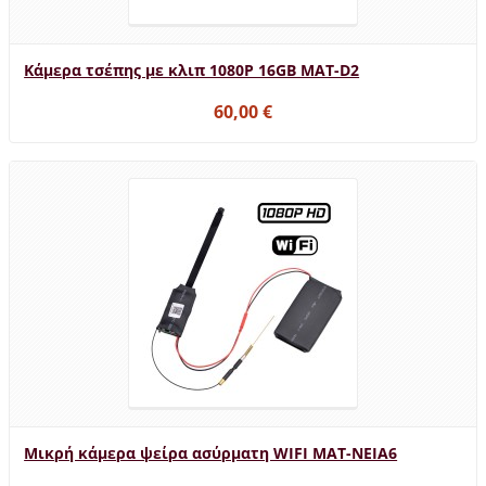
Κάμερα τσέπης με κλιπ 1080P 16GB MAT-D2
60,00 €
Μικρή κάμερα ψείρα ασύρματη WIFI MAT-NEIA6