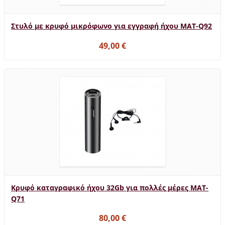
Στυλό με κρυφό μικρόφωνο για εγγραφή ήχου MAT-Q92
49,00 €
Κρυφό καταγραφικό ήχου 32Gb για πολλές μέρες MAT-
Q71
80,00 €