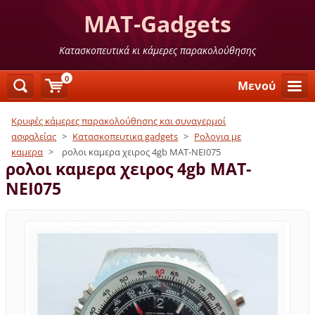
MAT-Gadgets
Κατασκοπευτικά κι κάμερες παρακολούθησης
0
Μενού
Κρυφές κάμερες παρακολούθησης και συναγερμοί
ασφαλείας
>
Κατασκοπευτικα gadgets
>
Ρολογια με
καμερα
>
ρολοι καμερα χειρος 4gb MAT-NEI075
ρολοι καμερα χειρος 4gb MAT-
NEI075