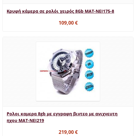
Κρυφή κάμερα σε ρολόι χειρός 8Gb MAT-NEI175-8
109,00 €
Ρολοι καμερα 8gb με εγγραφη βιντεο με ανιχνευτη
ηχου MAT-NEI219
219,00 €