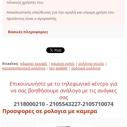
τελικούς χρήστες του.
Αποκλειστικός υπεύθυνος για την ομαλή και νόμιμη χρήση του
προϊόντος είναι ο αγοραστής
Βασικές πληροφορίες
Ετικέτες
:
κάμερες κρυφές
|
κάμερα ρολόι
|
ρολόγια χειρός
|
κατασκοπευτικά ρολόγια
|
spy gadget
|
ανδρικά ρολόγια
Επικοινωνήστε με το τηλεφωνικό κέντρο για
να σας βοηθήσουμε ανάλογα με τις ανάγκες
σας
2118000210 - 2105543227-2105710074
Προσφορες σε ρολογια με καμερα