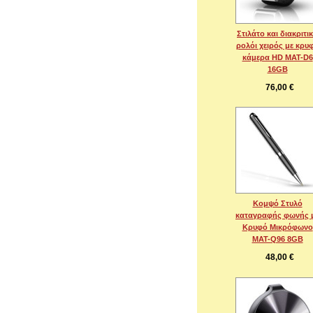
Στιλάτο και διακριτι
ρολόι χειρός με κρυ
κάμερα HD MAT-D6
16GB
76,00 €
Κομψό Στυλό
καταγραφής φωνής 
Κρυφό Μικρόφωνο
MAT-Q96 8GB
48,00 €