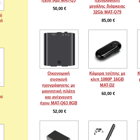
ήχου 8gb MAT-Q3
ηχογράφηση
μεγάλης διάρκειας
50,00 €
32Gb MAT-Q79
κό
85,00 €
φή
Οικονομική
Κάμερα τσέπης με
Κ
συσκευή
κλιπ 1080P 16GB
ηχογράφησης με
MAT-D2
μαγνητική πλάτη
60,00 €
με
και ανίχνευση
ήχου MAT-Q63 8GB
52,00 €