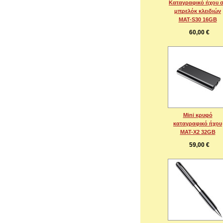
Καταγραφικό ήχου 
μπρελόκ κλειδιών
MAT-S30 16GB
60,00 €
Mini κρυφό
καταγραφικό ήχου
MAT-X2 32GB
59,00 €