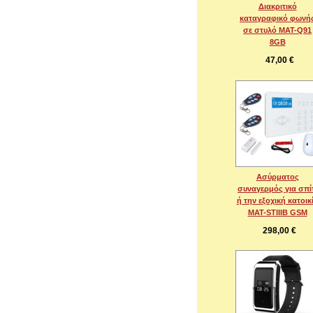
Διακριτικό
καταγραφικό φωνή
σε στυλό MAT-Q91
8GB
47,00 €
Ασύρματος
συναγερμός για σπί
ή την εξοχική κατοικ
MAT-STIIIB GSM
298,00 €