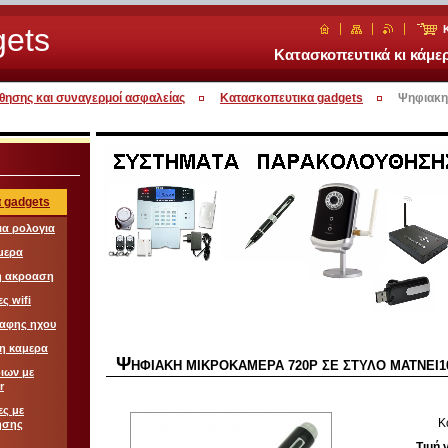
ets
Κατασκοπευτικά κι κάμ
ησης και συναγερμοί ασφαλείας
Κατασκοπευτικα gadgets
Ψηφιακη
 gadgets
ια ρολογια
μερα
η ακροαση
ς wifi
ραφης ηχου
φη καμερα
Ψ
ΗΦΙΑΚΗ ΜΙΚΡΟΚΑΜΕΡΑ 720P ΣΕ ΣΤΥΛΟ ΜΑΤΝΕΙ10
ιων με
r
ες με
Κ
ησης
Τιμή 