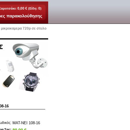
0,00 €
0
Καροτσάκι:
(Είδη:
)
ερες παρακολούθησης
 μικροκαμερα 720p σε στυλο
8-16
MAT-NEI 108-16
ωδικός:
για Σας: