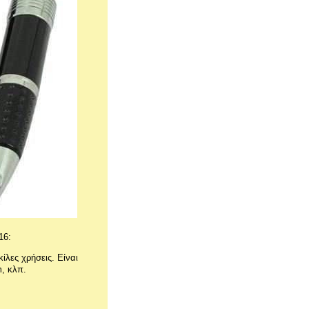
16:
κίλες χρήσεις.
Είναι
m, κλπ.