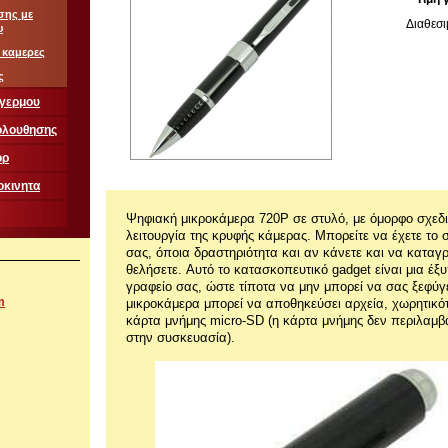
σης με
Διαθεσι
υ
 καμερες
ς
αγερμου
ολουθησης
ορ
οκινητα
Ψηφιακή μικροκάμερα 720P σε στυλό, με όμορφο σχεδ
λειτουργία της κρυφής κάμερας. Μπορείτε να έχετε το 
σας, όποια δραστηριότητα και αν κάνετε και να καταγρ
θελήσετε. Αυτό το κατασκοπευτικό gadget είναι μια έξυ
γραφείο σας, ώστε τίποτα να μην μπορεί να σας ξεφύγ
m
μικροκάμερα μπορεί να αποθηκεύσει αρχεία, χωρητικό
κάρτα μνήμης micro-SD (η κάρτα μνήμης δεν περιλαμβ
στην συσκευασία).