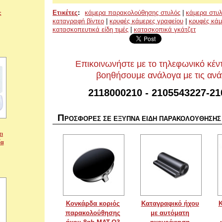
Ετικέτες
:
κάμερα παρακολούθησης στυλός
|
κάμερα στυ
ς
καταγραφή βίντεο
|
κρυφές κάμερες γραφείου
|
κρυφές κάμ
κατασκοπευτικά είδη τιμές
|
κατασκοπικά γκάτζετ
Επικοινωνήστε με το τηλεφωνικό κέν
βοηθήσουμε ανάλογα με τις ανά
2118000210 - 2105543227-2
Π
ΡΟΣΦΟΡΕΣ ΣΕ ΕΞΥΠΝΑ ΕΙΔΗ ΠΑΡΑΚΟΛΟΥΘΗΣΗΣ
τι
ία
Κονκάρδα κοριός
Καταγραφικό ήχου
Κ
παρακολούθησης
με αυτόματη