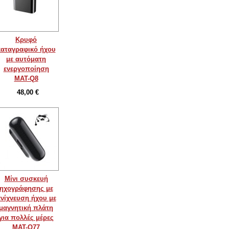
Κρυφό
καταγραφικό ήχου
με αυτόματη
ενεργοποίηση
MAT-Q8
48,00 €
Μίνι συσκευή
ηχογράφησης με
νίχνευση ήχου με
μαγνητική πλάτη
για πολλές μέρες
MAT-Q77