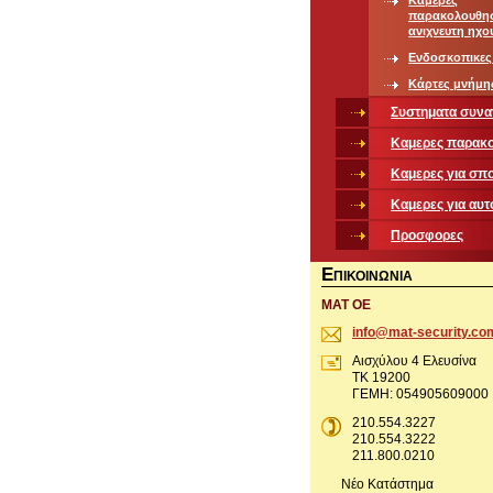
Καμερες
παρακολουθη
ανιχνευτη ηχο
Ενδοσκοπικες
Κάρτες μνήμη
Συστηματα συν
Καμερες παρακ
Καμερες για σπ
Καμερες για αυτ
Προσφορες
Ε
ΠΙΚΟΙΝΩΝΙΑ
ΜΑΤ ΟΕ
info@mat
-securit
y.co
Αισχύλου 4 Ελευσίνα
ΤΚ 19200
ΓΕΜΗ: 054905609000
210.554.3227
210.554.3222
211.800.0210
Νέο Κατάστημα