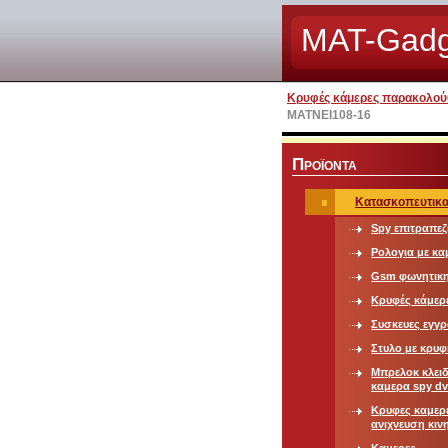
MAT-Gadg
Κρυφές κάμερες παρακολούθ
ΜΑΤΝΕΙ108-16
Π
ΡΟΪΟΝΤΑ
Κατασκοπευτικα
Spy επιτραπεζ
Ρολογια με κα
Gsm φωνητικ
Κρυφές κάμερε
Συσκευες εγγ
Στυλο με κρυ
Μπρελοκ κλειδ
καμερα spy dv
Κρυφες καμερ
ανιχνευση κιν