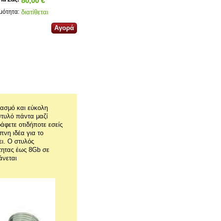
80,00 €
διατίθεται
μότητα:
ιασμό και εύκολη
στυλό πάντα μαζί
άφετε οτιδήποτε εσείς
πνη ιδέα για το
ει. Ο στυλός
τητας έως 8Gb σε
άνεται