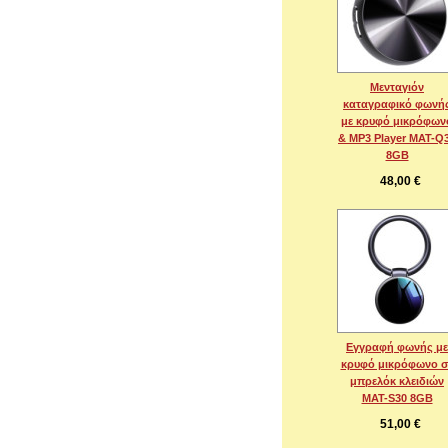
Μενταγιόν
καταγραφικό φωνή
με κρυφό μικρόφων
& MP3 Player MAT-Q
8GB
48,00 €
Εγγραφή φωνής με
κρυφό μικρόφωνο σ
μπρελόκ κλειδιών
MAT-S30 8GB
51,00 €