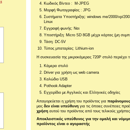
σε
Κωδικός Βίντεο : M-JPEG
Μορφή Φωτογραφίας : JPG
Συστήματα Υποστήριξης: windows me/2000/xp/200
Linux
Εγγραφή φωνής: Ναι
Υποστήριξη: Micro SD 8GB μέχρι κάρτας (μη συμ
Τάση: DC-5V
Τύπος μπαταρίας: Lithium-ion
Η συσκευασία της μικροκάμερας 720P στυλό περιέχει 
Κάμερα στυλό
Driver για χρήση ως web camera
Καλώδιο USB
Pothook Adapter
Εγχειρίδιο με Αγγλικές και Ελληνικές οδηγίες
Απαγορεύεται η χρήση του προϊόντος για
παράνομου
μας
δεν είναι υπεύθυνη
για τις όποιες συνέπειες πρ
χρήση
αυτού του προϊόντος από τους τελικούς χρήστες
Αποκλειστικός υπεύθυνος για την ομαλή και νόμιμ
προϊόντος είναι ο αγοραστής