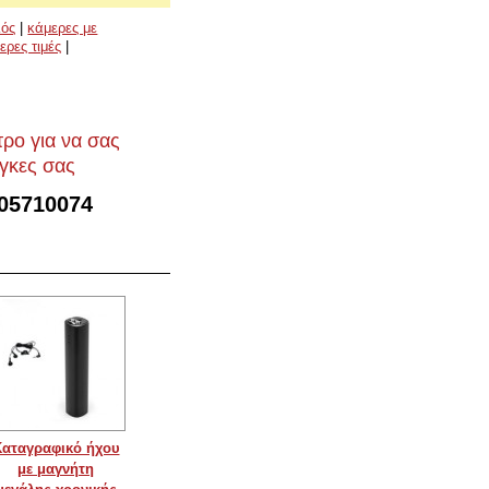
λός
|
κάμερες με
ερες τιμές
|
τρο για να σας
γκες σας
105710074
αταγραφικό ήχου
με μαγνήτη