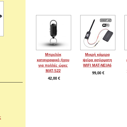
Μπρελόκ
Μικρή κάμερα
καταγραφικό ήχου
ψείρα ασύρματη
για πολλές ώρες
WIFI MAT-NEIA6
MAT-S22
99,00 €
42,00 €
ς