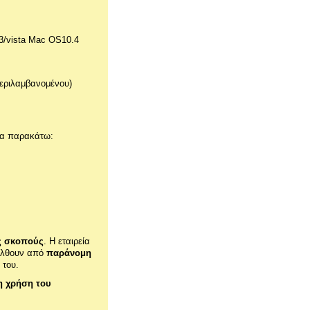
3/vista Mac OS10.4
περιλαμβανομένου)
τα παρακάτω:
ς σκοπούς
. Η εταιρεία
οέλθουν από
παράνομη
 του.
η χρήση του