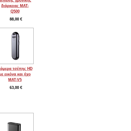
μεγάλης χρονικής
διάρκειας MAT-
Q500
88,00 €
άμερα τσέπης HD
με εικόνα και ήχο
MAT-V5
63,00 €