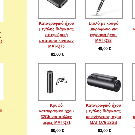
Καταγραφικό ήχου
Στυλό με κρυφό
μεγάλης διάρκειας
μικρόφωνο για
ς
σε εφεδρική
εγγραφή ήχου
ο
μπαταρία κινητών
MAT-Q92
39
MAT-Q75
49,00 €
82,00 €
Κρυφό
Καταγραφικό ήχου
ε
καταγραφικό ήχου
μεγάλης διάρκειας
32Gb για πολλές
με ανίχνευση ήχου
α
μέρες MAT-Q71
MAT-Q76 32GB
80,00 €
83,00 €