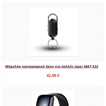
Μπρελόκ καταγραφικό ήχου για πολλές ώρες MAT-S22
42,00 €