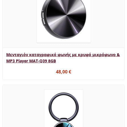
Μενταγιόν καταγραφικό φωνής με κρυφό μικρόφωνο &
MP3 Player MAT-Q39 8GB
48,00 €