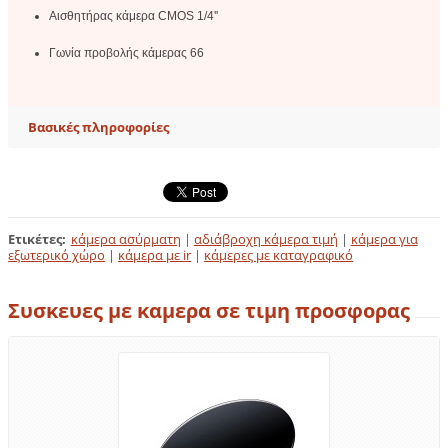
Αισθητήρας κάμερα CMOS 1/4''
Γωνία προβολής κάμερας 66
Βασικές πληροφορίες
Ετικέτες
:
κάμερα ασύρματη
|
αδιάβροχη κάμερα τιμή
|
κάμερα για
εξωτερικό χώρο
|
κάμερα με ir
|
κάμερες με καταγραφικό
Συσκευες με καμερα σε τιμη προσφορας