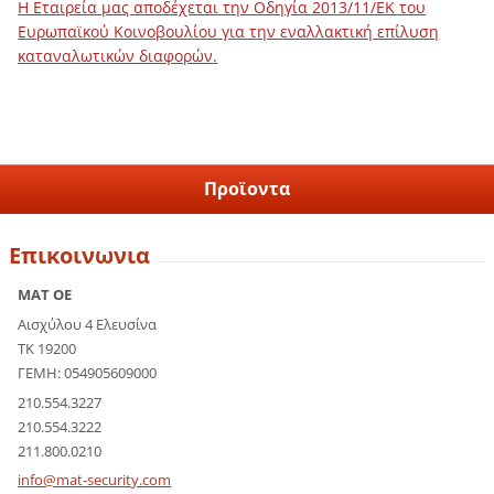
Η Εταιρεία μας αποδέχεται την Οδηγία 2013/11/ΕΚ του
Ευρωπαϊκού Κοινοβουλίου για την εναλλακτική επίλυση
καταναλωτικών διαφορών.
Προϊοντα
Επικοινωνια
ΜΑΤ ΟΕ
Αισχύλου 4 Ελευσίνα
ΤΚ 19200
ΓΕΜΗ: 054905609000
210.554.3227
210.554.3222
211.800.0210
info@mat
-securit
y.com