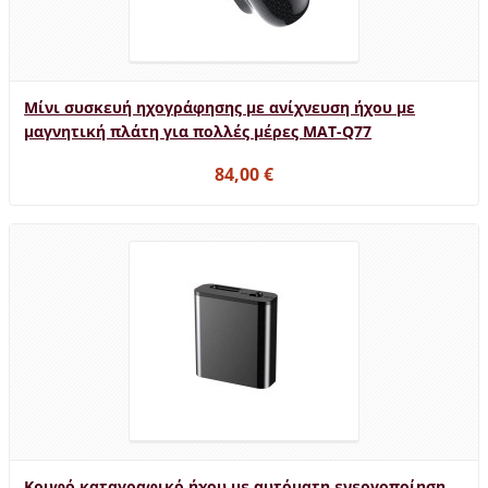
Μίνι συσκευή ηχογράφησης με ανίχνευση ήχου με
μαγνητική πλάτη για πολλές μέρες MAT-Q77
84,00 €
Κρυφό καταγραφικό ήχου με αυτόματη ενεργοποίηση