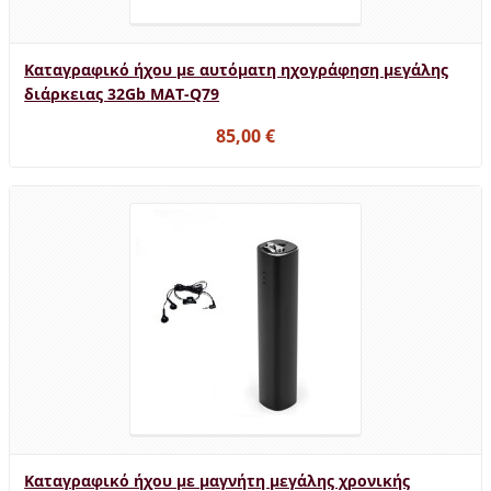
Καταγραφικό ήχου με αυτόματη ηχογράφηση μεγάλης
διάρκειας 32Gb MAT-Q79
85,00 €
Καταγραφικό ήχου με μαγνήτη μεγάλης χρονικής