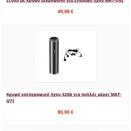
Στυλό με κρυφό μικρόφωνο για εγγραφή ήχου MAT-Q92
49,00 €
Κρυφό καταγραφικό ήχου 32Gb για πολλές μέρες MAT-
Q71
80,00 €