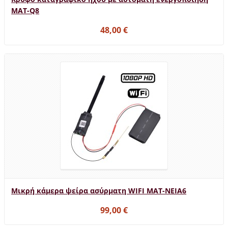
MAT-Q8
48,00 €
Μικρή κάμερα ψείρα ασύρματη WIFI MAT-NEIA6
99,00 €