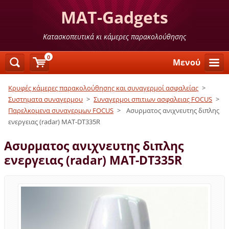
MAT-Gadgets
Κατασκοπευτικά κι κάμερες παρακολούθησης
0
Μενού
Κρυφές κάμερες παρακολούθησης και συναγερμοί ασφαλείας
>
Συστηματα συναγερμου
>
Συναγερμοι σπιτιων ασφαλειας FOCUS
>
Παρελκομενα συναγερμων FOCUS
>
Ασυρματος ανιχνευτης διπλης
ενεργειας (radar) MAT-DT335R
Ασυρματος ανιχνευτης διπλης
ενεργειας (radar) MAT-DT335R