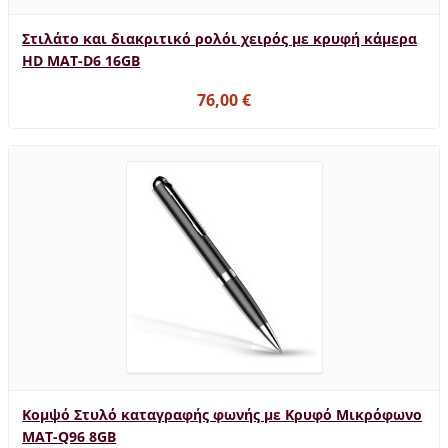
Στιλάτο και διακριτικό ρολόι χειρός με κρυφή κάμερα
HD MAT-D6 16GB
76,00 €
Κομψό Στυλό καταγραφής φωνής με Κρυφό Μικρόφωνο
MAT-Q96 8GB