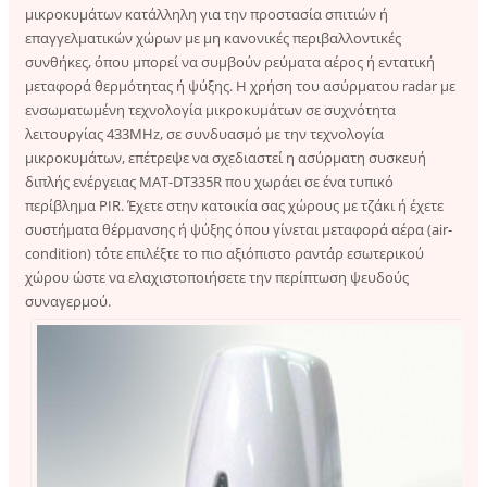
μικροκυμάτων κατάλληλη για την προστασία σπιτιών ή
επαγγελματικών χώρων με μη κανονικές περιβαλλοντικές
συνθήκες, όπου μπορεί να συμβούν ρεύματα αέρος ή εντατική
μεταφορά θερμότητας ή ψύξης. Η χρήση του ασύρματου radar με
ενσωματωμένη τεχνολογία μικροκυμάτων σε συχνότητα
λειτουργίας 433MHz, σε συνδυασμό με την τεχνολογία
μικροκυμάτων, επέτρεψε να σχεδιαστεί η ασύρματη συσκευή
διπλής ενέργειας MAT-DT335R που χωράει σε ένα τυπικό
περίβλημα PIR. Έχετε στην κατοικία σας χώρους με τζάκι ή έχετε
συστήματα θέρμανσης ή ψύξης όπου γίνεται μεταφορά αέρα (air-
condition) τότε επιλέξτε το πιο αξιόπιστο ραντάρ εσωτερικού
χώρου ώστε να ελαχιστοποιήσετε την περίπτωση ψευδούς
συναγερμού.