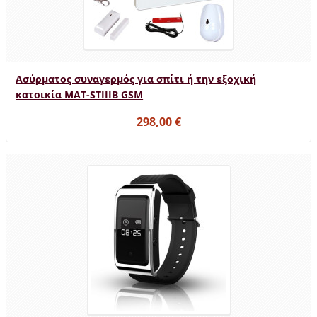
Ασύρματος συναγερμός για σπίτι ή την εξοχική
κατοικία MAT-STIIIB GSM
298,00 €