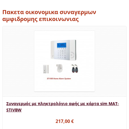
Πακετα οικονομικα συναγερμων
αμφιδρομης επικοινωνιας
Συναγερμός με πληκτρολόγιο αφής με κάρτα sim MAT-
STIVBW
217,00 €