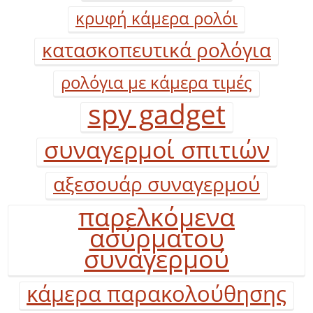
κρυφή κάμερα ρολόι
κατασκοπευτικά ρολόγια
ρολόγια με κάμερα τιμές
spy gadget
συναγερμοί σπιτιών
αξεσουάρ συναγερμού
παρελκόμενα
ασύρματου
συναγερμού
κάμερα παρακολούθησης