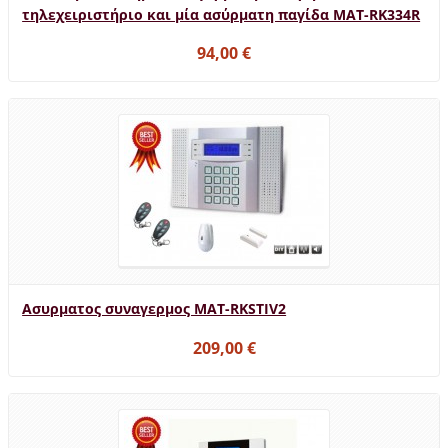
τηλεχειριστήριο και μία ασύρματη παγίδα MAT-RK334R
94,00 €
Ασυρματος συναγερμος MAT-RKSTIV2
209,00 €