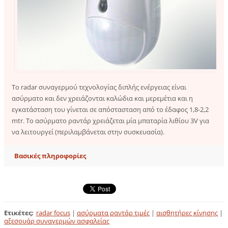
Το radar συναγερμού τεχνολογίας διπλής ενέργειας είναι
ασύρματο και δεν χρειάζονται καλώδια και μερεμέτια και η
εγκατάσταση του γίνεται σε απόστασταση από το έδαφος 1,8-2,2
mtr. Το ασύρματο ραντάρ χρειάζεται μία μπαταρία λιθίου 3V για
να λειτουργεί (περιλαμβάνεται στην συσκευασία).
Βασικές πληροφορίες
Ετικέτες
:
radar focus
|
ασύρματα ραντάρ τιμές
|
αισθητήρες κίνησης
|
αξεσουάρ συναγερμών ασφαλείας